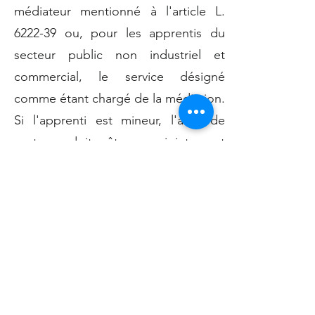
médiateur mentionné à l'article L.
6222-39 ou, pour les apprentis du
secteur public non industriel et
commercial, le service désigné
comme étant chargé de la médiation.
Si l'apprenti est mineur, l'acte de
rupture doit être conjointement
signé par son représentant légal.
Lorsque l'apprenti mineur ne parvient
pas à obtenir de réponse de son
représentant légal, il peut solliciter le
médiateur mentionné au même
article L. 6222-39. Le médiateur
intervient, dans un délai maximum de