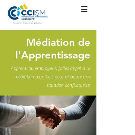
Médiation de
l'Apprentissage
Apprenti ou employeur, faites appel à la
médiation d'un tiers pour résoudre une
situation conflictuelle.