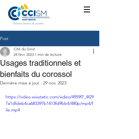
Post
Cité du Gout
24 févr. 2023
1 min de lecture
Usages traditionnels et
bienfaits du corossol
Dernière mise à jour :
29 nov. 2023
https://video.wixstatic.com/video/4959f7_4f29
7a1dfdeb4ca683397b1413fd9bb4/480p/mp4/f
ile.mp4