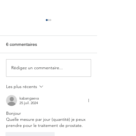
6 commentaires
Recette - Jus de Tamarin
Rédigez un commentaire...
Bien manger, c'est
de tous !
Les plus récents
kabangaeva
25 juil. 2024
Bonjour
Quelle mesure par jour (quantité) je peux 
prendre pour le traitement de prostate. 
J'aime
Répondre