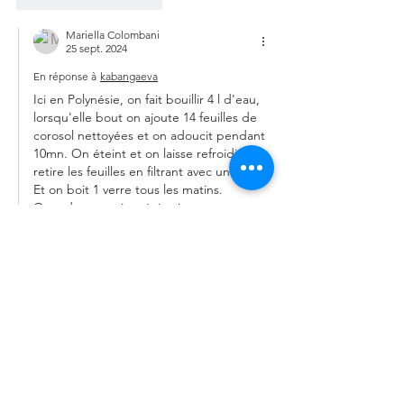
Mariella Colombani
25 sept. 2024
En réponse à
kabangaeva
Ici en Polynésie, on fait bouillir 4 l d'eau, 
lorsqu'elle bout on ajoute 14 feuilles de 
corosol nettoyées et on adoucit pendant 
10mn. On éteint et on laisse refroidir. On 
retire les feuilles en filtrant avec un tissu. 
Et on boit 1 verre tous les matins. 
Quand vous arrivez à épuisement vous 
faites une pause d'une semaine et vous 
refaites la même recette. 
J'aime
Répondre
0828325240n
25 juil. 2024
Bonjour comment faire pour guérir les 
prostate avec corossol je souffre de 